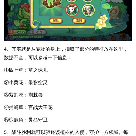
4、其实就是从宠物的身上，摘取了部分的特征放在这里，
数据不全，可以参考一下信息：
①四叶草：草之珠儿
②小黄花：采影空灵
③紫荆棘：荆棘兽
④捕蝇草：百战大王花
⑤棕鹿角：灵岛守卫
5、战斗胜利就可以驱逐该植株的入侵，守护一方领域。每