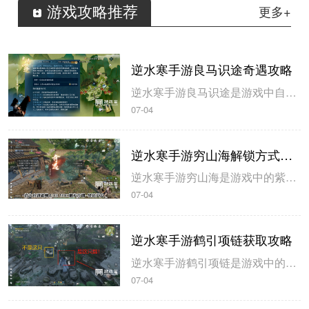
游戏攻略推荐
更多+
逆水寒手游良马识途奇遇攻略
逆水寒手游良马识途是游戏中自动寻路的奇遇攻略，玩家解锁以后即可开始自动寻路，米葫芦小编带来逆水寒手游良马识途奇遇攻略，一起来看看吧。逆水寒手游良马识途奇遇攻略1、选择将某一张地图的熟识度跑到100%，这里需要不停的做探索小任务和骑马奔跑。地图的熟识度在左下角查看。2、熟识度达到100%后即可触发良...
07-04
逆水寒手游穷山海解锁方式攻略
逆水寒手游穷山海是游戏中的紫色装备，玩家在开服第三天就可以拿到，米葫芦小编带来逆水寒手游穷山海解锁方式攻略，希望可以帮到大家。逆水寒手游穷山海解锁方式攻略1、首先来到磁州433 990触发奇遇-驿站灭火，灭火后，拾取烧火棍。完成奇遇后获得1件穷山海装备和线索。2、前往汴京943 1091对话唐铸。...
07-04
逆水寒手游鹤引项链获取攻略
逆水寒手游鹤引项链是游戏中的55级紫色装备，玩家可以通过不同的坐标完成小游戏获得，米葫芦小编带来逆水寒手游鹤引项链获取攻略，一起来看看吧。逆水寒手游鹤引项链获取攻略1、在山清山完成同样的探索小游戏驭鹤七次即可获得。2、注意这七哥小游戏都是一样的流程，在规定的时间内触碰4朵花即可完成。3、坐标分别在...
07-04