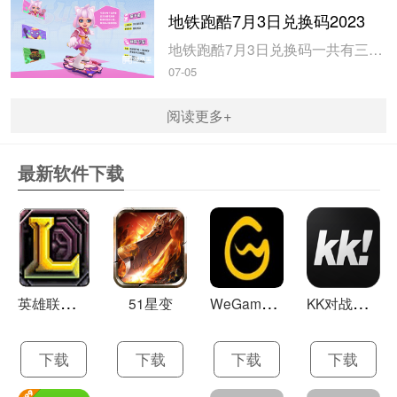
地铁跑酷7月3日兑换码2023
地铁跑酷7月3日兑换码一共有三个，玩家使用以后即可获得大量的钥匙和金币，米葫芦小编带来地铁跑酷7月3日兑换码2023，一起来看看吧。地铁跑酷7月3日兑换码20231、兑换码：FANBOOK地铁社区七十万人福利2、兑换码：FANBOOK7服十万人福利3、兑换码：FANBOOK地铁跑酷二十万人福4、玩...
07-05
阅读更多+
最新软件下载
英
雄联盟LOL 13.21
W
eGame(腾讯游戏平台TGP) 5.10.19.1000
K
K对战平台 1.0.1
51星变
下载
下载
下载
下载