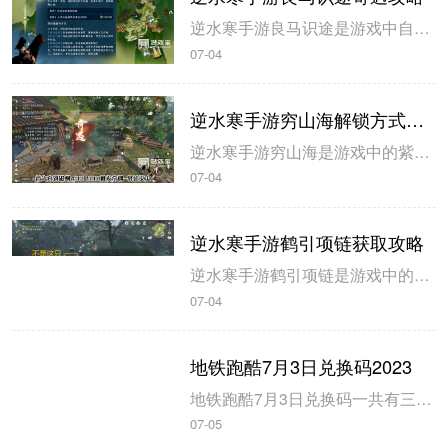
逆水寒手游良马识途是游戏中自动寻路的奇遇攻略，玩家解锁以后即可开始自动寻路，米葫芦小编带来逆水寒手游良马识途奇遇攻略，一起来看看吧。逆水寒手游良马识途奇遇攻略1、选择将某一张地图的熟识度跑到100%，这里需要不停的做探索小任务和骑马奔跑。地图的熟识度在左下角查看。2、熟识度达到100%后即可触发良...
07-04
逆水寒手游穷山海解锁方式攻略
逆水寒手游穷山海是游戏中的紫色装备，玩家在开服第三天就可以拿到，米葫芦小编带来逆水寒手游穷山海解锁方式攻略，希望可以帮到大家。逆水寒手游穷山海解锁方式攻略1、首先来到磁州433 990触发奇遇-驿站灭火，灭火后，拾取烧火棍。完成奇遇后获得1件穷山海装备和线索。2、前往汴京943 1091对话唐铸。...
07-04
逆水寒手游鹤引项链获取攻略
逆水寒手游鹤引项链是游戏中的55级紫色装备，玩家可以通过不同的坐标完成小游戏获得，米葫芦小编带来逆水寒手游鹤引项链获取攻略，一起来看看吧。逆水寒手游鹤引项链获取攻略1、在山清山完成同样的探索小游戏驭鹤七次即可获得。2、注意这七哥小游戏都是一样的流程，在规定的时间内触碰4朵花即可完成。3、坐标分别在...
07-04
地铁跑酷7月3日兑换码2023
地铁跑酷7月3日兑换码一共有三个，玩家使用以后即可获得大量的钥匙和金币，米葫芦小编带来地铁跑酷7月3日兑换码2023，一起来看看吧。地铁跑酷7月3日兑换码20231、兑换码：FANBOOK地铁社区七十万人福利2、兑换码：FANBOOK7服十万人福利3、兑换码：FANBOOK地铁跑酷二十万人福4、玩...
07-05