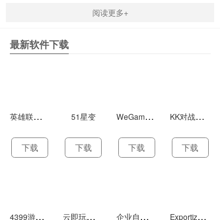
阅读更多+
最新软件下载
英
雄联盟LOL 13.21
W
eGame(腾讯游戏平台TGP) 5.10.19.1000
K
K对战平台 1.0.1
51星变
下载
下载
下载
下载
4
399游戏盒 官方下载 7.9.1
云
即玩游戏盒 1.0.5.4
企
业自助建站系统 9.0
E
xportizer 9.0.8