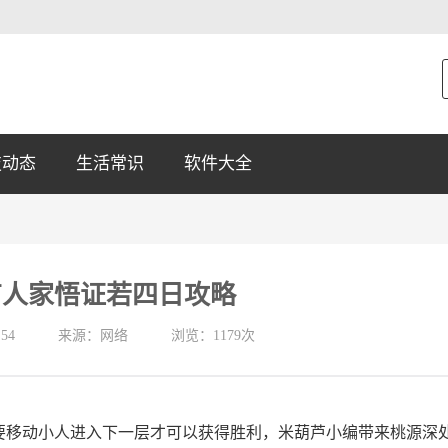
技动态
生活常识
软件大全
有人家悟证若四日攻略
:54
来源：网络
浏览：1179次
要移动小人进入下一层才可以获得胜利，米葫芦小编带来桃源深