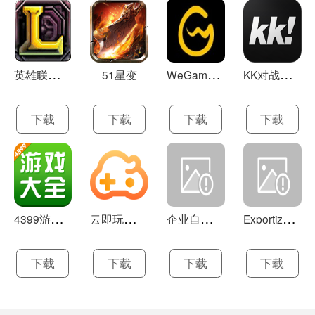
英
雄联盟LOL 13.21
W
eGame(腾讯游戏平台TGP) 5.10.19.1000
K
K对战平台 1.0.1
51星变
下载
下载
下载
下载
4
399游戏盒 官方下载 7.9.1
云
即玩游戏盒 1.0.5.4
企
业自助建站系统 9.0
E
xportizer 9.0.8
下载
下载
下载
下载