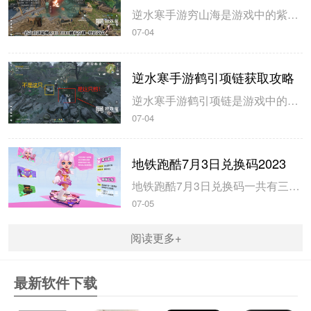
逆水寒手游穷山海是游戏中的紫色装备，玩家在开服第三天就可以拿到，米葫芦小编带来逆水寒手游穷山海解锁方式攻略，希望可以帮到大家。逆水寒手游穷山海解锁方式攻略1、首先来到磁州433 990触发奇遇-驿站灭火，灭火后，拾取烧火棍。完成奇遇后获得1件穷山海装备和线索。2、前往汴京943 1091对话唐铸。...
07-04
逆水寒手游鹤引项链获取攻略
逆水寒手游鹤引项链是游戏中的55级紫色装备，玩家可以通过不同的坐标完成小游戏获得，米葫芦小编带来逆水寒手游鹤引项链获取攻略，一起来看看吧。逆水寒手游鹤引项链获取攻略1、在山清山完成同样的探索小游戏驭鹤七次即可获得。2、注意这七哥小游戏都是一样的流程，在规定的时间内触碰4朵花即可完成。3、坐标分别在...
07-04
地铁跑酷7月3日兑换码2023
地铁跑酷7月3日兑换码一共有三个，玩家使用以后即可获得大量的钥匙和金币，米葫芦小编带来地铁跑酷7月3日兑换码2023，一起来看看吧。地铁跑酷7月3日兑换码20231、兑换码：FANBOOK地铁社区七十万人福利2、兑换码：FANBOOK7服十万人福利3、兑换码：FANBOOK地铁跑酷二十万人福4、玩...
07-05
阅读更多+
最新软件下载