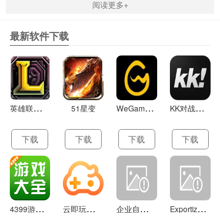
阅读更多+
最新软件下载
英
雄联盟LOL 13.21
W
eGame(腾讯游戏平台TGP) 5.10.19.1000
K
K对战平台 1.0.1
51星变
下载
下载
下载
下载
4
399游戏盒 官方下载 7.9.1
云
即玩游戏盒 1.0.5.4
企
业自助建站系统 9.0
E
xportizer 9.0.8