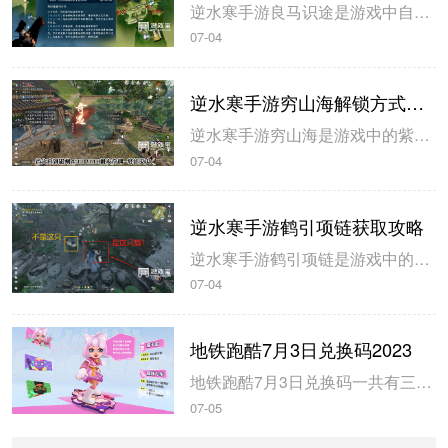
逆水寒手游良马识途是游戏中自动寻路的奇遇攻略，玩家解锁以后即可开始自动寻路，米葫芦小编带来逆水寒手游良马识途奇遇攻略，一起来看看吧。逆水寒手游良马识途奇遇攻略1、选择将某一张地图的熟识度跑到100%，这里需要不停的做探索小任务和骑马奔跑。地图的熟识度在左下角查看。2、熟识度达到100%后即可触发良...
07-04
逆水寒手游穷山海解锁方式攻略
逆水寒手游穷山海是游戏中的紫色装备，玩家在开服第三天就可以拿到，米葫芦小编带来逆水寒手游穷山海解锁方式攻略，希望可以帮到大家。逆水寒手游穷山海解锁方式攻略1、首先来到磁州433 990触发奇遇-驿站灭火，灭火后，拾取烧火棍。完成奇遇后获得1件穷山海装备和线索。2、前往汴京943 1091对话唐铸。...
07-04
逆水寒手游鹤引项链获取攻略
逆水寒手游鹤引项链是游戏中的55级紫色装备，玩家可以通过不同的坐标完成小游戏获得，米葫芦小编带来逆水寒手游鹤引项链获取攻略，一起来看看吧。逆水寒手游鹤引项链获取攻略1、在山清山完成同样的探索小游戏驭鹤七次即可获得。2、注意这七哥小游戏都是一样的流程，在规定的时间内触碰4朵花即可完成。3、坐标分别在...
07-04
地铁跑酷7月3日兑换码2023
地铁跑酷7月3日兑换码一共有三个，玩家使用以后即可获得大量的钥匙和金币，米葫芦小编带来地铁跑酷7月3日兑换码2023，一起来看看吧。地铁跑酷7月3日兑换码20231、兑换码：FANBOOK地铁社区七十万人福利2、兑换码：FANBOOK7服十万人福利3、兑换码：FANBOOK地铁跑酷二十万人福4、玩...
07-05