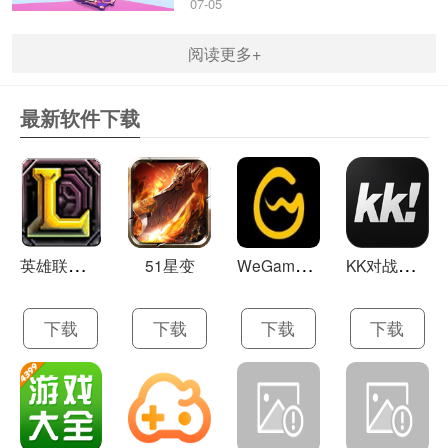
07-05
阅读更多+
最新软件下载
英
雄联盟LOL 13.21
W
eGame(腾讯游戏平台TGP) 5.10.19.1000
K
K对战平台 1.0.1
51星变
下载
下载
下载
下载