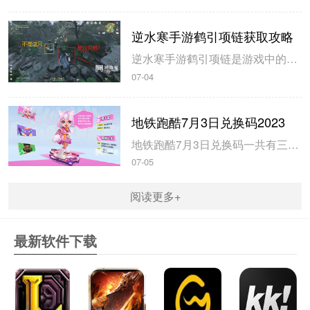
逆水寒手游鹤引项链获取攻略
逆水寒手游鹤引项链是游戏中的55级紫色装备，玩家可以通过不同的坐标完成小游戏获得，米葫芦小编带来逆水寒手游鹤引项链获取攻略，一起来看看吧。逆水寒手游鹤引项链获取攻略1、在山清山完成同样的探索小游戏驭鹤七次即可获得。2、注意这七哥小游戏都是一样的流程，在规定的时间内触碰4朵花即可完成。3、坐标分别在...
07-04
地铁跑酷7月3日兑换码2023
地铁跑酷7月3日兑换码一共有三个，玩家使用以后即可获得大量的钥匙和金币，米葫芦小编带来地铁跑酷7月3日兑换码2023，一起来看看吧。地铁跑酷7月3日兑换码20231、兑换码：FANBOOK地铁社区七十万人福利2、兑换码：FANBOOK7服十万人福利3、兑换码：FANBOOK地铁跑酷二十万人福4、玩...
07-05
阅读更多+
最新软件下载