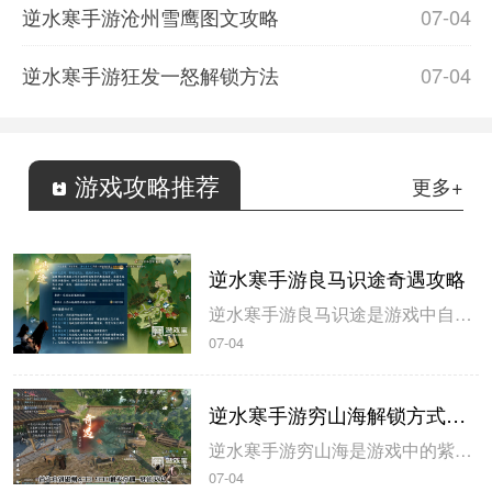
逆水寒手游沧州雪鹰图文攻略
07-04
逆水寒手游狂发一怒解锁方法
07-04
游戏攻略推荐
更多+
逆水寒手游良马识途奇遇攻略
逆水寒手游良马识途是游戏中自动寻路的奇遇攻略，玩家解锁以后即可开始自动寻路，米葫芦小编带来逆水寒手游良马识途奇遇攻略，一起来看看吧。逆水寒手游良马识途奇遇攻略1、选择将某一张地图的熟识度跑到100%，这里需要不停的做探索小任务和骑马奔跑。地图的熟识度在左下角查看。2、熟识度达到100%后即可触发良...
07-04
逆水寒手游穷山海解锁方式攻略
逆水寒手游穷山海是游戏中的紫色装备，玩家在开服第三天就可以拿到，米葫芦小编带来逆水寒手游穷山海解锁方式攻略，希望可以帮到大家。逆水寒手游穷山海解锁方式攻略1、首先来到磁州433 990触发奇遇-驿站灭火，灭火后，拾取烧火棍。完成奇遇后获得1件穷山海装备和线索。2、前往汴京943 1091对话唐铸。...
07-04