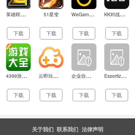
英
雄联盟LOL 13.21
W
eGame(腾讯游戏平台TGP) 5.10.19.1000
K
K对战平台 1.0.1
51星变
下载
下载
下载
下载
4
399游戏盒 官方下载 7.9.1
云
即玩游戏盒 1.0.5.4
企
业自助建站系统 9.0
E
xportizer 9.0.8
下载
下载
下载
下载
关于我们
联系我们
法律声明