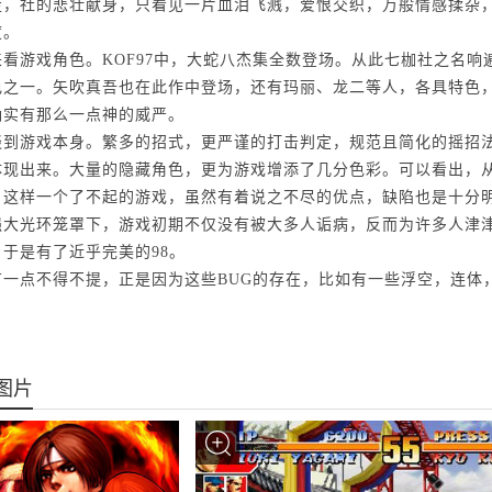
走，社的悲壮献身，只看见一片血泪飞溅，爱恨交织，万般情感揉杂
度。
来看游戏角色。KOF97中，大蛇八杰集全数登场。从此七枷社之名
色之一。矢吹真吾也在此作中登场，还有玛丽、龙二等人，各具特色
确实有那么一点神的威严。
谈到游戏本身。繁多的招式，更严谨的打击判定，规范且简化的摇招
体现出来。大量的隐藏角色，更为游戏增添了几分色彩。可以看出，
，这样一个了不起的游戏，虽然有着说之不尽的优点，缺陷也是十分明显
强大光环笼罩下，游戏初期不仅没有被大多人诟病，反而为许多人津津
，于是有了近乎完美的98。
有一点不得不提，正是因为这些BUG的存在，比如有一些浮空，连体
图片