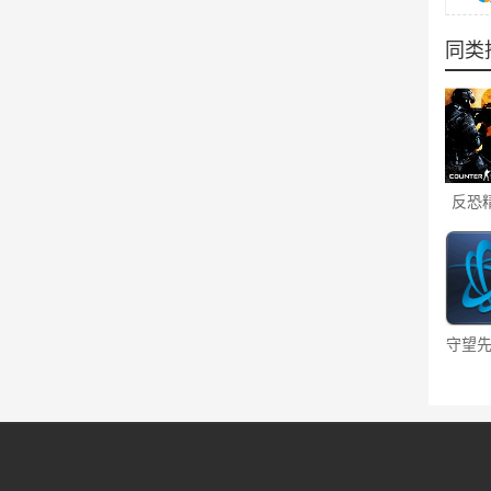
同类
反恐
球攻
硬
守望先锋