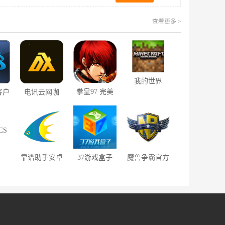
查看更多 >
我的世界
1.5.0
拳皇97 完美
客户
电讯云网咖
2.0.2
版
1
CS
版
靠谱助手安卓
37游戏盒子
魔兽争霸官方
7.0
模拟器 6.3
对战平台
2.4.40