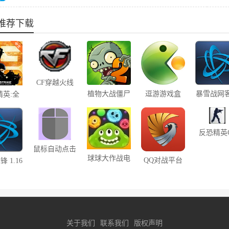
推荐下载
CF穿越火线
6.2.7.0
植物大战僵尸
逗游游戏盒
暴雪战网
精英:全
4.0.7
2 中文单机版
端 1.17.
势 中文
盘版
反恐精英
1.5中文
鼠标自动点击
球球大作战电
器 6.38
QQ对战平台
 1.16
1.8.4
脑版
关于我们
联系我们
版权声明