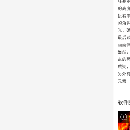
狂暴
的高
接着
的角
光，
最后
画面
当然
点的
质疑
另外
元素
软件