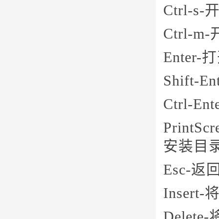
Ctrl-s
Ctrl-
Ente
Shif
Ctrl-
Prin
安装目录
Esc-
Inser
Delet