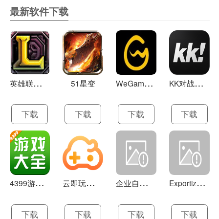
最新软件下载
英
雄联盟LOL 13.21
W
eGame(腾讯游戏平台TGP) 5.10.19.1000
K
K对战平台 1.0.1
51星变
下载
下载
下载
下载
4
399游戏盒 官方下载 7.9.1
云
即玩游戏盒 1.0.5.4
企
业自助建站系统 9.0
E
xportizer 9.0.8
下载
下载
下载
下载