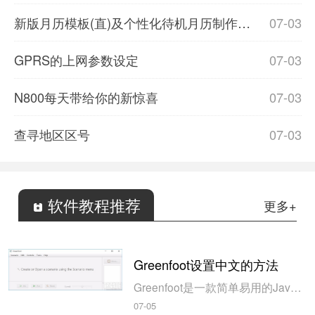
新版月历模板(直)及个性化待机月历制作详解
07-03
GPRS的上网参数设定
07-03
N800每天带给你的新惊喜
07-03
查寻地区区号
07-03
软件教程推荐
更多+
Greenfoot设置中文的方法
Greenfoot是一款简单易用的Java开发环境，该软件界面清爽简约，既可以作为一个开发框使用，也能够作为集成开发环境使用，操作起来十分简单。这款软件支持多种语言，但是默认的语言是英文，因此将该软件下载到电脑上的时候，会发现软件的界面语言是英文版本的，这对于英语基础较差的朋友来说，使用这款软件就会...
07-05