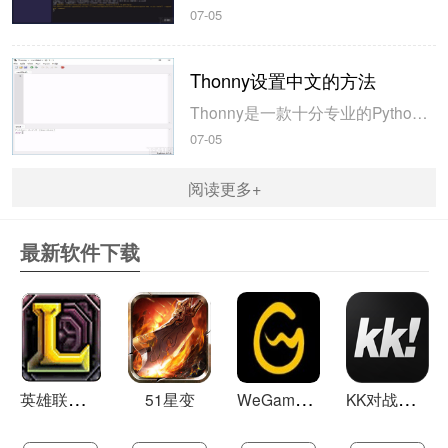
07-05
Thonny设置中文的方法
Thonny是一款十分专业的Python编辑软件，该软件界面清爽简单，给用户提供了丰富的编程工具，具备代码补全、语法错误显示等功能，非常的适合新手使用。该软件还支持多种语言，所以在下载这款软件的时候，有时候下载到电脑中的软件是英文版本的，这对于英语基础较差的小伙伴来说，使用这款软件就会变得十分困难，...
07-05
阅读更多+
最新软件下载
英
雄联盟LOL 13.21
W
eGame(腾讯游戏平台TGP) 5.10.19.1000
K
K对战平台 1.0.1
51星变