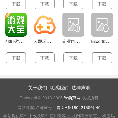
下载
下载
下载
下载
4
399游戏盒 官方下载 7.9.1
云
即玩游戏盒 1.0.5.4
企
业自助建站系统 9.0
E
xportizer 9.0.8
下载
下载
下载
下载
关于我们
联系我们
法律声明
Copyright © 2013-2026
米葫芦网
版权所有
网站备案/许可证号：
鲁ICP备18042150号-40
本站提供软件下载及软件使用教程,互联网科技动态,手机游戏