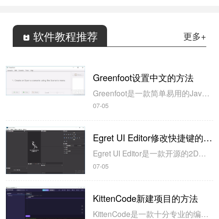
软件教程推荐
更多+
Greenfoot设置中文的方法
Greenfoot是一款简单易用的Java开发环境，该软件界面清爽简约，既可以作为一个开发框使用，也能够作为集成开发环境使用，操作起来十分简单。这款软件支持多种语言，但是默认的语言是英文，因此将该软件下载到电脑上的时候，会发现软件的界面语言是英文版本的，这对于英语基础较差的朋友来说，使用这款软件就会...
07-05
Egret UI Editor修改快捷键的方法
Egret UI Editor是一款开源的2D游戏开发代码编辑软件，其主要功能是针对Egret项目中的Exml皮肤文件进行可视化编辑，功能十分强大。我们在使用这款软件的过程中，可以将一些常用操作设置快捷键，这样就可以简化编程，从而提高代码编辑的工作效率。但是这款软件在日常生活中使用得不多，并且专业性...
07-05
KittenCode新建项目的方法
KittenCode是一款十分专业的编程软件，该软件给用户提供了可视化的操作界面，支持Python语言的编程开发以及第三方库管理，并且提供了很多实用的工具，功能十分强大。我们在使用这款软件进行编程开发的过程中，最基本、最常做的操作就是新建项目，因此我们很有必要掌握新建项目的方法。但是这款软件的专业性...