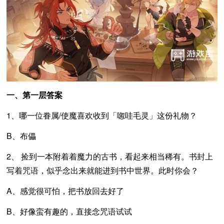
一、第一层答案
1、哪一位眷属/使魔喜欢收到「唿哇毛灵」这份礼物？
B、布儡
2、 捡到一本附着着魔力的古书，看起来相当稀有。书封上
写着咒语，似乎念出来就能进到书中世界。此时你会？
A、感觉很可怕，把书放回去好了
B、好像蛮有趣的，直接念咒语试试