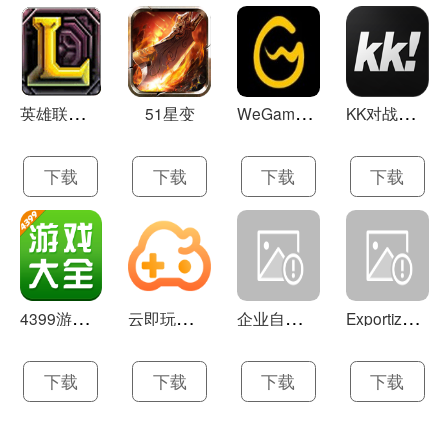
英
雄联盟LOL 13.21
W
eGame(腾讯游戏平台TGP) 5.10.19.1000
K
K对战平台 1.0.1
51星变
下载
下载
下载
下载
4
399游戏盒 官方下载 7.9.1
云
即玩游戏盒 1.0.5.4
企
业自助建站系统 9.0
E
xportizer 9.0.8
下载
下载
下载
下载