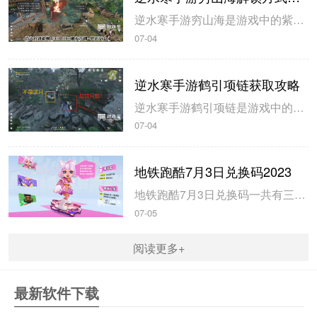
逆水寒手游穷山海是游戏中的紫色装备，玩家在开服第三天就可以拿到，米葫芦小编带来逆水寒手游穷山海解锁方式攻略，希望可以帮到大家。逆水寒手游穷山海解锁方式攻略1、首先来到磁州433 990触发奇遇-驿站灭火，灭火后，拾取烧火棍。完成奇遇后获得1件穷山海装备和线索。2、前往汴京943 1091对话唐铸。...
07-04
逆水寒手游鹤引项链获取攻略
逆水寒手游鹤引项链是游戏中的55级紫色装备，玩家可以通过不同的坐标完成小游戏获得，米葫芦小编带来逆水寒手游鹤引项链获取攻略，一起来看看吧。逆水寒手游鹤引项链获取攻略1、在山清山完成同样的探索小游戏驭鹤七次即可获得。2、注意这七哥小游戏都是一样的流程，在规定的时间内触碰4朵花即可完成。3、坐标分别在...
07-04
地铁跑酷7月3日兑换码2023
地铁跑酷7月3日兑换码一共有三个，玩家使用以后即可获得大量的钥匙和金币，米葫芦小编带来地铁跑酷7月3日兑换码2023，一起来看看吧。地铁跑酷7月3日兑换码20231、兑换码：FANBOOK地铁社区七十万人福利2、兑换码：FANBOOK7服十万人福利3、兑换码：FANBOOK地铁跑酷二十万人福4、玩...
07-05
阅读更多+
最新软件下载