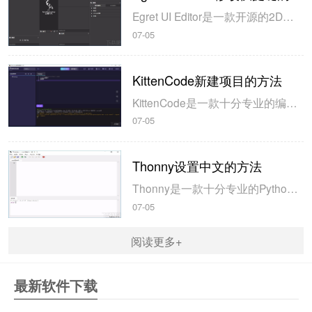
Egret UI Editor是一款开源的2D游戏开发代码编辑软件，其主要功能是针对Egret项目中的Exml皮肤文件进行可视化编辑，功能十分强大。我们在使用这款软件的过程中，可以将一些常用操作设置快捷键，这样就可以简化编程，从而提高代码编辑的工作效率。但是这款软件在日常生活中使用得不多，并且专业性...
07-05
KittenCode新建项目的方法
KittenCode是一款十分专业的编程软件，该软件给用户提供了可视化的操作界面，支持Python语言的编程开发以及第三方库管理，并且提供了很多实用的工具，功能十分强大。我们在使用这款软件进行编程开发的过程中，最基本、最常做的操作就是新建项目，因此我们很有必要掌握新建项目的方法。但是这款软件的专业性...
07-05
Thonny设置中文的方法
Thonny是一款十分专业的Python编辑软件，该软件界面清爽简单，给用户提供了丰富的编程工具，具备代码补全、语法错误显示等功能，非常的适合新手使用。该软件还支持多种语言，所以在下载这款软件的时候，有时候下载到电脑中的软件是英文版本的，这对于英语基础较差的小伙伴来说，使用这款软件就会变得十分困难，...
07-05
阅读更多+
最新软件下载