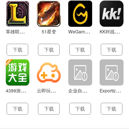
英
雄联盟LOL 13.21
W
eGame(腾讯游戏平台TGP) 5.10.19.1000
K
K对战平台 1.0.1
51星变
下载
下载
下载
下载
4
399游戏盒 官方下载 7.9.1
云
即玩游戏盒 1.0.5.4
企
业自助建站系统 9.0
E
xportizer 9.0.8
下载
下载
下载
下载