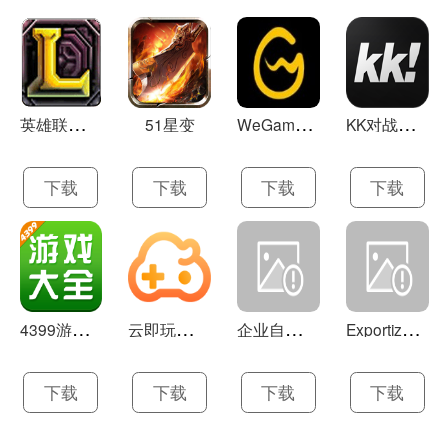
英
雄联盟LOL 13.21
W
eGame(腾讯游戏平台TGP) 5.10.19.1000
K
K对战平台 1.0.1
51星变
下载
下载
下载
下载
4
399游戏盒 官方下载 7.9.1
云
即玩游戏盒 1.0.5.4
企
业自助建站系统 9.0
E
xportizer 9.0.8
下载
下载
下载
下载