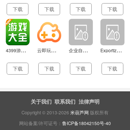
下载
下载
下载
下载
4
399游戏盒 官方下载 7.9.1
云
即玩游戏盒 1.0.5.4
企
业自助建站系统 9.0
E
xportizer 9.0.8
下载
下载
下载
下载
关于我们
联系我们
法律声明
Copyright © 2013-2026
米葫芦网
版权所有
网站备案/许可证号：
鲁ICP备18042150号-40