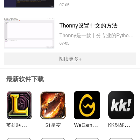
07-05
Thonny设置中文的方法
Thonny是一款十分专业的Python编辑软件，该软件界面清爽简单，给用户提供了丰富的编程工具，具备代码补全、语法错误显示等功能，非常的适合新手使用。该软件还支持多种语言，所以在下载这款软件的时候，有时候下载到电脑中的软件是英文版本的，这对于英语基础较差的小伙伴来说，使用这款软件就会变得十分困难，...
07-05
阅读更多+
最新软件下载
英
雄联盟LOL 13.21
W
eGame(腾讯游戏平台TGP) 5.10.19.1000
K
K对战平台 1.0.1
51星变