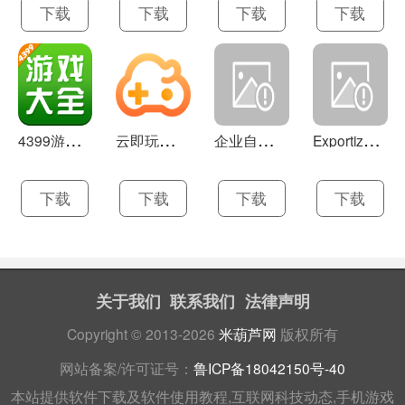
下载
下载
下载
下载
4
399游戏盒 官方下载 7.9.1
云
即玩游戏盒 1.0.5.4
企
业自助建站系统 9.0
E
xportizer 9.0.8
下载
下载
下载
下载
关于我们
联系我们
法律声明
Copyright © 2013-2026
米葫芦网
版权所有
网站备案/许可证号：
鲁ICP备18042150号-40
本站提供软件下载及软件使用教程,互联网科技动态,手机游戏