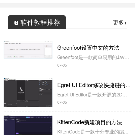
软件教程推荐
更多+
Greenfoot设置中文的方法
Greenfoot是一款简单易用的Java开发环境，该软件界面清爽简约，既可以作为一个开发框使用，也能够作为集成开发环境使用，操作起来十分简单。这款软件支持多种语言，但是默认的语言是英文，因此将该软件下载到电脑上的时候，会发现软件的界面语言是英文版本的，这对于英语基础较差的朋友来说，使用这款软件就会...
07-05
Egret UI Editor修改快捷键的方法
Egret UI Editor是一款开源的2D游戏开发代码编辑软件，其主要功能是针对Egret项目中的Exml皮肤文件进行可视化编辑，功能十分强大。我们在使用这款软件的过程中，可以将一些常用操作设置快捷键，这样就可以简化编程，从而提高代码编辑的工作效率。但是这款软件在日常生活中使用得不多，并且专业性...
07-05
KittenCode新建项目的方法
KittenCode是一款十分专业的编程软件，该软件给用户提供了可视化的操作界面，支持Python语言的编程开发以及第三方库管理，并且提供了很多实用的工具，功能十分强大。我们在使用这款软件进行编程开发的过程中，最基本、最常做的操作就是新建项目，因此我们很有必要掌握新建项目的方法。但是这款软件的专业性...