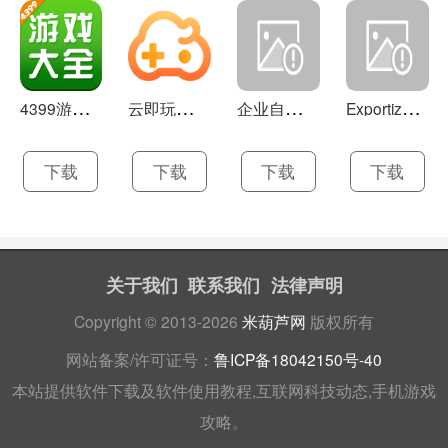
4
399游戏盒 官方下载 7.9.1
云
即玩游戏盒 1.0.5.4
企
业自助建站系统 9.0
E
xportizer 9.0.8
下载
下载
下载
下载
关于我们
联系我们
法律声明
Copyright © 2013-2026
米葫芦网
版权所有
网站备案/许可证号：
鲁ICP备18042150号-40
本站提供软件下载及软件使用教程,互联网科技动态,手机游戏
攻略。