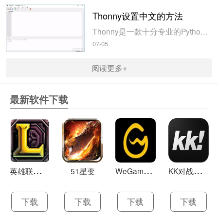
Thonny设置中文的方法
Thonny是一款十分专业的Python编辑软件，该软件界面清爽简单，给用户提供了丰富的编程工具，具备代码补全、语法错误显示等功能，非常的适合新手使用。该软件还支持多种语言，所以在下载这款软件的时候，有时候下载到电脑中的软件是英文版本的，这对于英语基础较差的小伙伴来说，使用这款软件就会变得十分困难，...
07-05
阅读更多+
最新软件下载
英
雄联盟LOL 13.21
W
eGame(腾讯游戏平台TGP) 5.10.19.1000
K
K对战平台 1.0.1
51星变
下载
下载
下载
下载