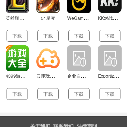
英
雄联盟LOL 13.21
W
eGame(腾讯游戏平台TGP) 5.10.19.1000
K
K对战平台 1.0.1
51星变
下载
下载
下载
下载
4
399游戏盒 官方下载 7.9.1
云
即玩游戏盒 1.0.5.4
企
业自助建站系统 9.0
E
xportizer 9.0.8
下载
下载
下载
下载
关于我们
联系我们
法律声明