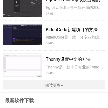
Egret UI Editor是一款开源的2D游戏开发代码编辑软件，其主要功能是针对Egret项目中的Exml皮肤文件进行可视化编辑，功能十分强大。我们在使用这款软件的过程中，可以将一些常用操作设置快捷键，这样就可以简化编程，从而提高代码编辑的工作效率。但是这款软件在日常生活中使用得不多，并且专业性...
07-05
KittenCode新建项目的方法
KittenCode是一款十分专业的编程软件，该软件给用户提供了可视化的操作界面，支持Python语言的编程开发以及第三方库管理，并且提供了很多实用的工具，功能十分强大。我们在使用这款软件进行编程开发的过程中，最基本、最常做的操作就是新建项目，因此我们很有必要掌握新建项目的方法。但是这款软件的专业性...
07-05
Thonny设置中文的方法
Thonny是一款十分专业的Python编辑软件，该软件界面清爽简单，给用户提供了丰富的编程工具，具备代码补全、语法错误显示等功能，非常的适合新手使用。该软件还支持多种语言，所以在下载这款软件的时候，有时候下载到电脑中的软件是英文版本的，这对于英语基础较差的小伙伴来说，使用这款软件就会变得十分困难，...
07-05
阅读更多+
最新软件下载