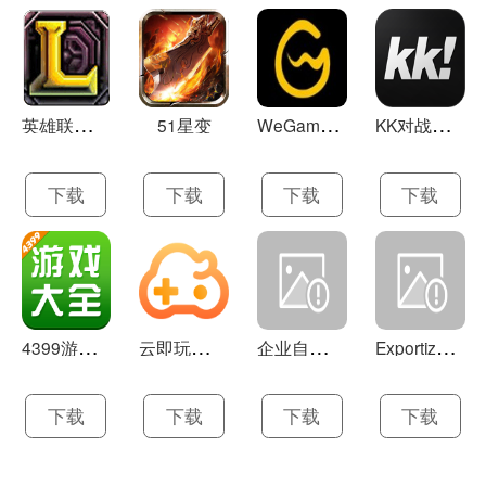
英
雄联盟LOL 13.21
W
eGame(腾讯游戏平台TGP) 5.10.19.1000
K
K对战平台 1.0.1
51星变
下载
下载
下载
下载
4
399游戏盒 官方下载 7.9.1
云
即玩游戏盒 1.0.5.4
企
业自助建站系统 9.0
E
xportizer 9.0.8
下载
下载
下载
下载