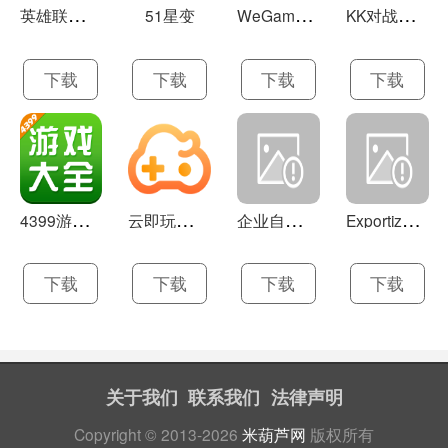
英
雄联盟LOL 13.21
W
eGame(腾讯游戏平台TGP) 5.10.19.1000
K
K对战平台 1.0.1
51星变
下载
下载
下载
下载
4
399游戏盒 官方下载 7.9.1
云
即玩游戏盒 1.0.5.4
企
业自助建站系统 9.0
E
xportizer 9.0.8
下载
下载
下载
下载
关于我们
联系我们
法律声明
Copyright © 2013-2026
米葫芦网
版权所有