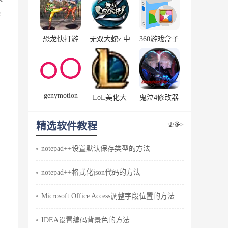
作
恐龙快打游
无双大蛇z 中
360游戏盒子
3.8.7
戏 街机模拟
文版
版
genymotion
LoL美化大
鬼泣4修改器
模拟器
师 9.4.8
精选软件教程
更多>
notepad++设置默认保存类型的方法
notepad++格式化json代码的方法
Microsoft Office Access调整字段位置的方法
中
IDEA设置编码背景色的方法