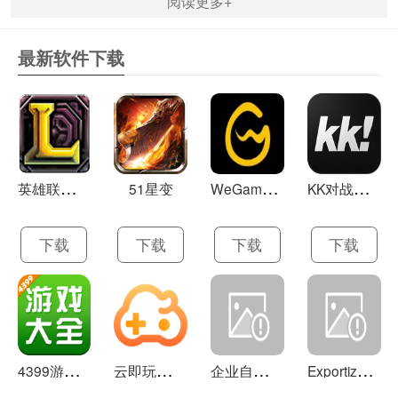
阅读更多+
最新软件下载
英
雄联盟LOL 13.21
W
eGame(腾讯游戏平台TGP) 5.10.19.1000
K
K对战平台 1.0.1
51星变
下载
下载
下载
下载
4
399游戏盒 官方下载 7.9.1
云
即玩游戏盒 1.0.5.4
企
业自助建站系统 9.0
E
xportizer 9.0.8