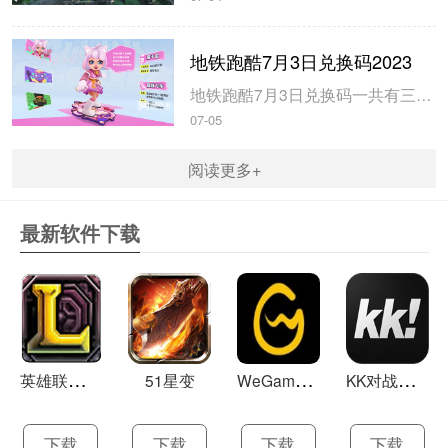
地铁跑酷7月3日兑换码2023
地铁跑酷7月3日兑换码一共有三个，玩家使用以后即可获得大量的钥匙和金币，米葫芦小编带来地铁跑酷7月3日兑换码2023，一起来看看吧。地铁跑酷7月3日兑换码20231、兑换码：FANBOOK地铁社区七十万人福利2、兑换码：FANBOOK7服十万人福利3、兑换码：FANBOOK地铁跑酷二十万人福4、玩...
07-05
阅读更多+
最新软件下载
英
雄联盟LOL 13.21
W
eGame(腾讯游戏平台TGP) 5.10.19.1000
K
K对战平台 1.0.1
51星变
下载
下载
下载
下载