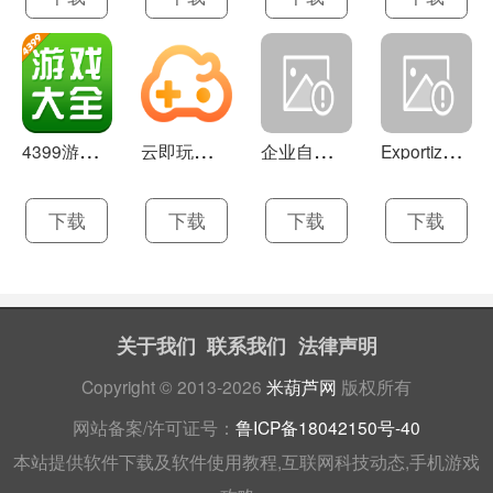
4
399游戏盒 官方下载 7.9.1
云
即玩游戏盒 1.0.5.4
企
业自助建站系统 9.0
E
xportizer 9.0.8
下载
下载
下载
下载
关于我们
联系我们
法律声明
Copyright © 2013-2026
米葫芦网
版权所有
网站备案/许可证号：
鲁ICP备18042150号-40
本站提供软件下载及软件使用教程,互联网科技动态,手机游戏