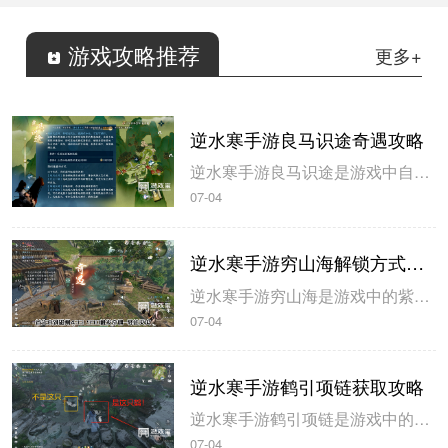
游戏攻略推荐
更多+
逆水寒手游良马识途奇遇攻略
逆水寒手游良马识途是游戏中自动寻路的奇遇攻略，玩家解锁以后即可开始自动寻路，米葫芦小编带来逆水寒手游良马识途奇遇攻略，一起来看看吧。逆水寒手游良马识途奇遇攻略1、选择将某一张地图的熟识度跑到100%，这里需要不停的做探索小任务和骑马奔跑。地图的熟识度在左下角查看。2、熟识度达到100%后即可触发良...
07-04
逆水寒手游穷山海解锁方式攻略
逆水寒手游穷山海是游戏中的紫色装备，玩家在开服第三天就可以拿到，米葫芦小编带来逆水寒手游穷山海解锁方式攻略，希望可以帮到大家。逆水寒手游穷山海解锁方式攻略1、首先来到磁州433 990触发奇遇-驿站灭火，灭火后，拾取烧火棍。完成奇遇后获得1件穷山海装备和线索。2、前往汴京943 1091对话唐铸。...
07-04
逆水寒手游鹤引项链获取攻略
逆水寒手游鹤引项链是游戏中的55级紫色装备，玩家可以通过不同的坐标完成小游戏获得，米葫芦小编带来逆水寒手游鹤引项链获取攻略，一起来看看吧。逆水寒手游鹤引项链获取攻略1、在山清山完成同样的探索小游戏驭鹤七次即可获得。2、注意这七哥小游戏都是一样的流程，在规定的时间内触碰4朵花即可完成。3、坐标分别在...
07-04