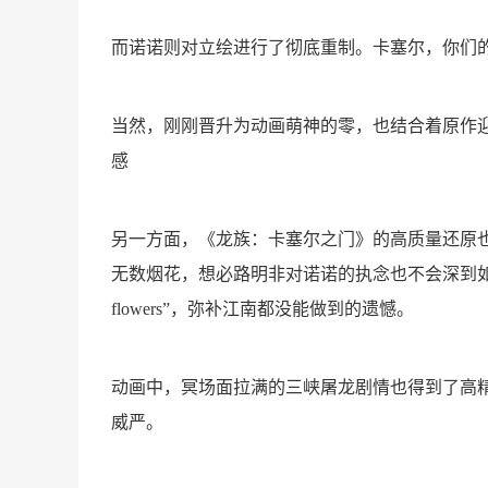
而诺诺则对立绘进行了彻底重制。卡塞尔，你们的
当然，刚刚晋升为动画萌神的零，也结合着原作迎
感
另一方面，《龙族：卡塞尔之门》的高质量还原
无数烟花，想必路明非对诺诺的执念也不会深到如此程
flowers”，弥补江南都没能做到的遗憾。
动画中，冥场面拉满的三峡屠龙剧情也得到了高
威严。