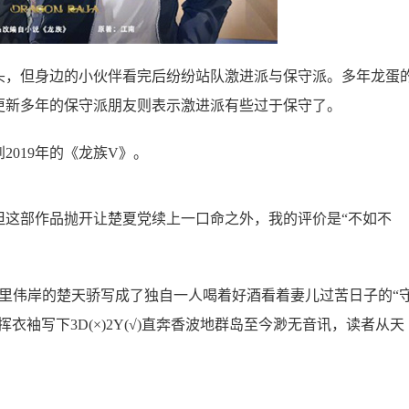
头，但身边的小伙伴看完后纷纷站队激进派与保守派。多年龙蛋
更新多年的保守派朋友则表示激进派有些过于保守了。
019年的《龙族V》。
但这部作品抛开让楚夏党续上一口命之外，我的评价是“不如不
里伟岸的楚天骄写成了独自一人喝着好酒看着妻儿过苦日子的“
袖写下3D(×)2Y(√)直奔香波地群岛至今渺无音讯，读者从天