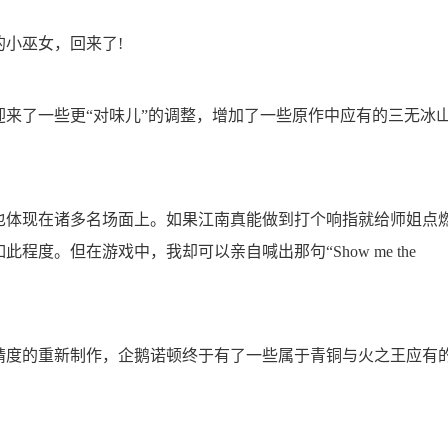
小巫女，回来了!
来了一些更“对味儿”的调整，增加了一些原作中应有的三无冰
也体现在诸多名场面上。如果江南真能做到打个响指就给师姐点
度。但在游戏中，我却可以亲自喊出那句“Show me the
精度的重新制作，企鹅诺顿终于有了一些属于青铜与火之王应有