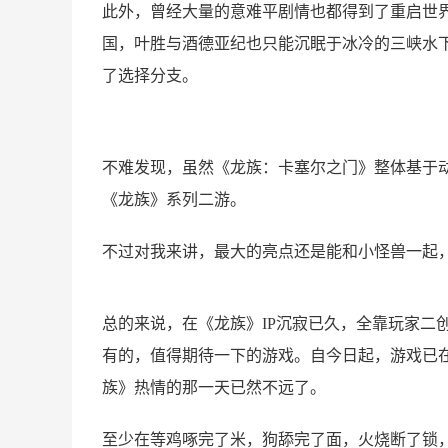
此外，曾经大量的意难平剧情也都得到了重启世
国，叶胜与酒德亚纪也只能沉眠于冰冷的三峡水下
了选择分支。
不难发现，虽然《龙族：卡塞尔之门》整体基于
《龙族》系列二游。
不过对我来讲，最大的亮点还是能和小怪兽一起，
总的来说，在《龙族》IP沉寂已久，全靠玩家二
有的，值得期待一下的游戏。自今日起，游戏已
族》热情的那一天已然不远了。
至少在等鸡啄完了米，狗舔完了面，火烧断了锁