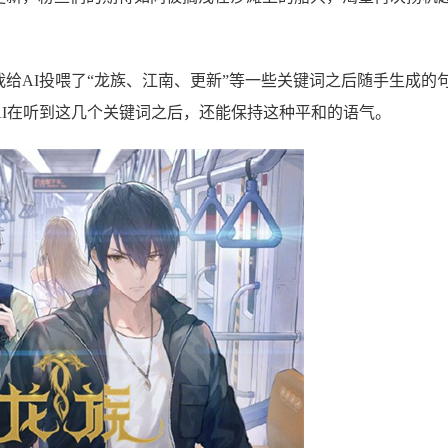
给AI投喂了“龙族、江南、更新”等一些关键词之后随手生成的
AI在听到这几个关键词之后，还能保持这种平和的语气。