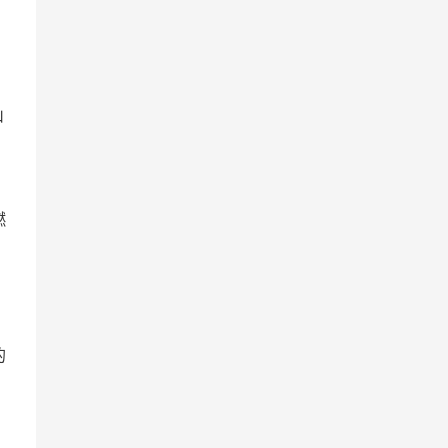
山
燃
的