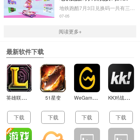
地铁跑酷7月3日兑换码一共有三个，玩家使用以后即可获得大量的钥匙和金币，米葫芦小编带来地铁跑酷7月3日兑换码2023，一起来看看吧。地铁跑酷7月3日兑换码20231、兑换码：FANBOOK地铁社区七十万人福利2、兑换码：FANBOOK7服十万人福利3、兑换码：FANBOOK地铁跑酷二十万人福4、玩...
07-05
阅读更多+
最新软件下载
英
雄联盟LOL 13.21
W
eGame(腾讯游戏平台TGP) 5.10.19.1000
K
K对战平台 1.0.1
51星变
下载
下载
下载
下载