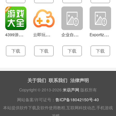
4
399游戏盒 官方下载 7.9.1
云
即玩游戏盒 1.0.5.4
企
业自助建站系统 9.0
E
xportizer 9.0.8
下载
下载
下载
下载
关于我们
联系我们
法律声明
Copyright © 2013-2026
米葫芦网
版权所有
网站备案/许可证号：
鲁ICP备18042150号-40
本站提供软件下载及软件使用教程,互联网科技动态,手机游戏
攻略。