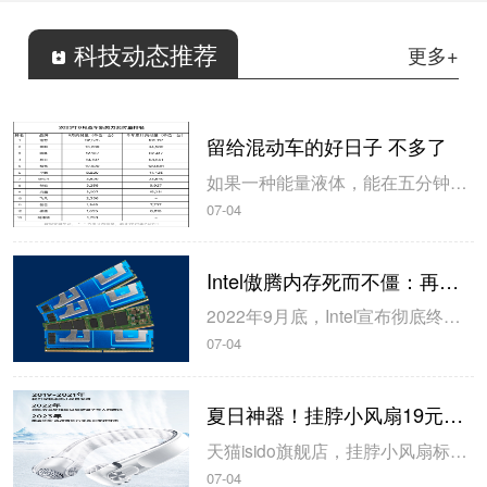
科技动态推荐
更多+
留给混动车的好日子 不多了
如果一种能量液体，能在五分钟内充满汽车并且续航达到600多公里，是不是新能源电动车就毫无优势了？”这是知乎上一个浏览量超500万的问题，而底下超4000赞的回答则写到：你说的这种液体，现在已经八块钱一升了。”如这位题主所愿，当下的汽车行情，电池确实没干得过油箱。7月1日，造车...
07-04
Intel傲腾内存死而不僵：再活3个月
2022年9月底，Intel宣布彻底终结Optane傲腾业务，包括SSD固态硬盘、PMem持久内存两大产品线，但是现在，傲腾内存还要再挣扎一下。Intel原计划在今年9月30日之后停止出货傲腾持久内存100系列，但是现在，Intel将截止期限延长到了12月29日，多供货3个月。同时，Intel建议客...
07-04
夏日神器！挂脖小风扇19元狂促（90元大额券）
天猫isido旗舰店，挂脖小风扇标价109元，今日可以领取90元优惠券，到手价为19元。大容量电池，续航持久，Type-C接口，充电无忧、携带方便，涡轮叶片。前后独立风道，三挡风力，感受健康柔和风。产品名称：旋翼挂脖风扇接口类型：Type-C产品功率：约5W使用时间：6.5小时-24小时电池容量：2...
07-04