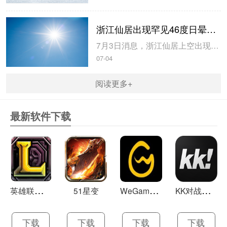
浙江仙居出现罕见46度日晕奇观 网友：太阳像戴了美瞳
7月3日消息，浙江仙居上空出现了少见的46度日晕奇观，日晕晕环半径非常大，边缘呈现出艳丽的彩虹色，整个过程持续了一个小时左右。对此，有网友表示：太阳像戴了美瞳”。据悉，日晕又叫圆虹，一种大气光学现象，是日光通过卷层云时，受到冰晶的折射或反射而形成的。当光线射入卷层云中的冰晶后，经过两次折...
07-04
阅读更多+
最新软件下载
英
雄联盟LOL 13.21
W
eGame(腾讯游戏平台TGP) 5.10.19.1000
K
K对战平台 1.0.1
51星变
下载
下载
下载
下载