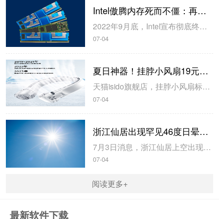
Intel傲腾内存死而不僵：再活3个月
2022年9月底，Intel宣布彻底终结Optane傲腾业务，包括SSD固态硬盘、PMem持久内存两大产品线，但是现在，傲腾内存还要再挣扎一下。Intel原计划在今年9月30日之后停止出货傲腾持久内存100系列，但是现在，Intel将截止期限延长到了12月29日，多供货3个月。同时，Intel建议客...
07-04
夏日神器！挂脖小风扇19元狂促（90元大额券）
天猫isido旗舰店，挂脖小风扇标价109元，今日可以领取90元优惠券，到手价为19元。大容量电池，续航持久，Type-C接口，充电无忧、携带方便，涡轮叶片。前后独立风道，三挡风力，感受健康柔和风。产品名称：旋翼挂脖风扇接口类型：Type-C产品功率：约5W使用时间：6.5小时-24小时电池容量：2...
07-04
浙江仙居出现罕见46度日晕奇观 网友：太阳像戴了美瞳
7月3日消息，浙江仙居上空出现了少见的46度日晕奇观，日晕晕环半径非常大，边缘呈现出艳丽的彩虹色，整个过程持续了一个小时左右。对此，有网友表示：太阳像戴了美瞳”。据悉，日晕又叫圆虹，一种大气光学现象，是日光通过卷层云时，受到冰晶的折射或反射而形成的。当光线射入卷层云中的冰晶后，经过两次折...
07-04
阅读更多+
最新软件下载