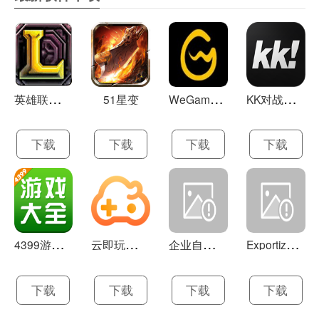
英
雄联盟LOL 13.21
W
eGame(腾讯游戏平台TGP) 5.10.19.1000
K
K对战平台 1.0.1
51星变
下载
下载
下载
下载
4
399游戏盒 官方下载 7.9.1
云
即玩游戏盒 1.0.5.4
企
业自助建站系统 9.0
E
xportizer 9.0.8
下载
下载
下载
下载