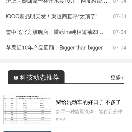
沪上阿姨回应一杯开水卖10元：网友纷纷表示理解
07-04
iQOO新品明天发！渠道商直呼“太顶了”
07-04
雪中飞官方旗舰店：重磅ins纯棉短袖23元/件发车
07-04
苹果近10年产品回顾：Bigger than bigger
07-04
科技动态推荐
更多+
留给混动车的好日子 不多了
如果一种能量液体，能在五分钟内充满汽车并且续航达到600多公里，是不是新能源电动车就毫无优势了？”这是知乎上一个浏览量超500万的问题，而底下超4000赞的回答则写到：你说的这种液体，现在已经八块钱一升了。”如这位题主所愿，当下的汽车行情，电池确实没干得过油箱。7月1日，造车...
07-04