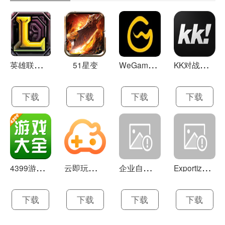
英
雄联盟LOL 13.21
W
eGame(腾讯游戏平台TGP) 5.10.19.1000
K
K对战平台 1.0.1
51星变
下载
下载
下载
下载
4
399游戏盒 官方下载 7.9.1
云
即玩游戏盒 1.0.5.4
企
业自助建站系统 9.0
E
xportizer 9.0.8
下载
下载
下载
下载